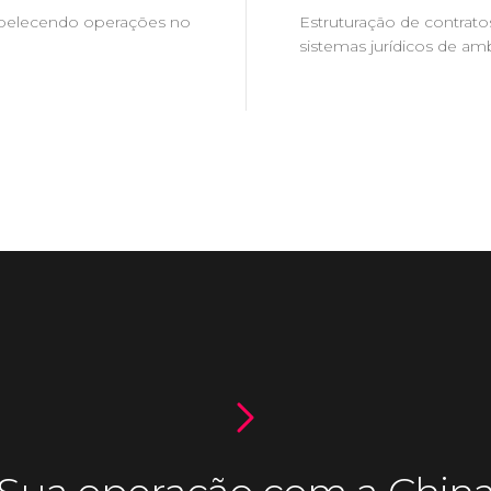
tabelecendo operações no
Estruturação de contrato
sistemas jurídicos de am