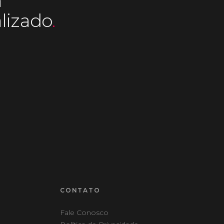
a
lizado
.
CONTATO
Fale Conosco