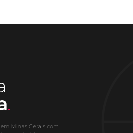
a
a
.
e em Minas Gerais com