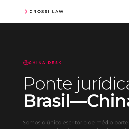
GROSSI LAW
CHINA DESK
Ponte jurídic
Brasil—Chin
Somos o único escritório de médio port