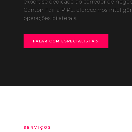
expertise dedicada ao corredor de negóc
Canton Fair à PIPL, oferecemos inteligên
operações bilaterais.
FALAR COM ESPECIALISTA
SERVIÇOS