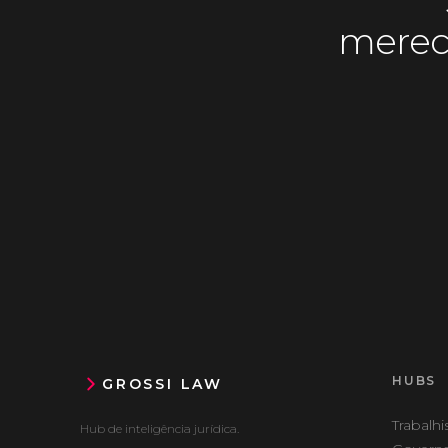
merece
HUBS
GROSSI LAW
Trabalhi
Hub de inteligência jurídica.