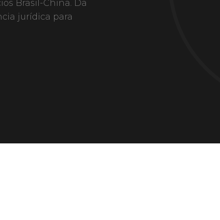
ios Brasil-China. Da
cia jurídica para